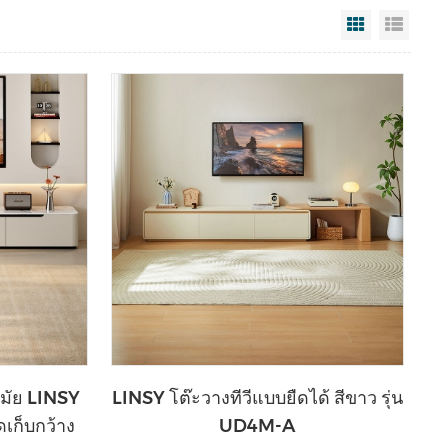
Grid View
List V
นสมัย LINSY
LINSY โต๊ะวางทีวีแบบยืดได้ สีขาว รุ่น
ัดเก็บกว้าง
UD4M-A