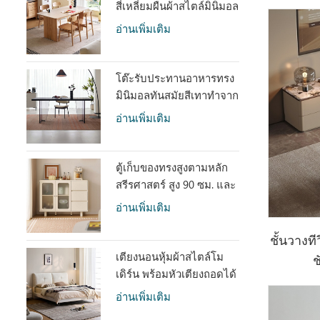
สี่เหลี่ยมผืนผ้าสไตล์มินิมอล
ทำจากหินสังเคราะห์ รุ่น
อ่านเพิ่มเติม
LH586R4-C
โต๊ะรับประทานอาหารทรง
มินิมอลทันสมัยสีเทาทำจาก
หินแผ่นใหญ่ พร้อมกรอบ
อ่านเพิ่มเติม
อะคริลิคใส รุ่น RI2R-B
ตู้เก็บของทรงสูงตามหลัก
สรีรศาสตร์ สูง 90 ซม. และ
มีพื้นที่เก็บของกว้างขวาง
อ่านเพิ่มเติม
รุ่น TN1T-A
ชั้นวางที
เตียงนอนหุ้มผ้าสไตล์โม
ช
เดิร์น พร้อมหัวเตียงถอดได้
รุ่น BC663-A
อ่านเพิ่มเติม