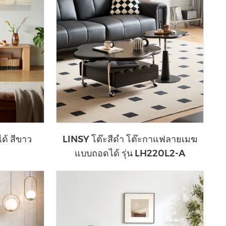
ด้ สีขาว
LINSY โต๊ะสีดำ โต๊ะกาแฟลายเมฆ
แบบถอดได้ รุ่น LH220L2-A