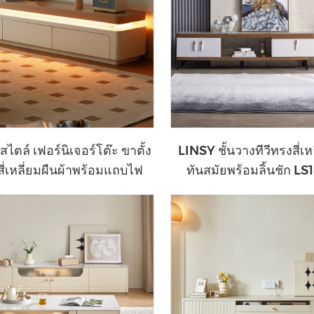
สไตล์ เฟอร์นิเจอร์โต๊ะ ขาตั้ง
LINSY ชั้นวางทีวีทรงสี่เห
สี่เหลี่ยมผืนผ้าพร้อมแถบไฟ
ทันสมัยพร้อมลิ้นชัก L
YM2M-A