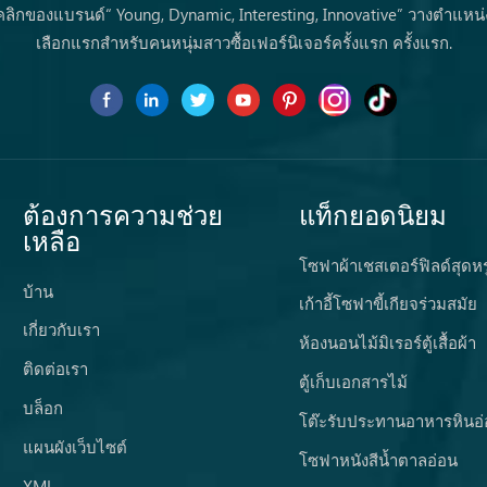
คลิกของแบรนด์“ Young, Dynamic, Interesting, Innovative” วางตำแหน่
เลือกแรกสำหรับคนหนุ่มสาวซื้อเฟอร์นิเจอร์ครั้งแรก ครั้งแรก.
ต้องการความช่วย
แท็กยอดนิยม
เหลือ
โซฟาผ้าเชสเตอร์ฟิลด์สุดหร
บ้าน
เก้าอี้โซฟาขี้เกียจร่วมสมัย
เกี่ยวกับเรา
ห้องนอนไม้มิเรอร์ตู้เสื้อผ้า
ติดต่อเรา
ตู้เก็บเอกสารไม้
บล็อก
โต๊ะรับประทานอาหารหินอ่
แผนผังเว็บไซต์
โซฟาหนังสีน้ำตาลอ่อน
XML