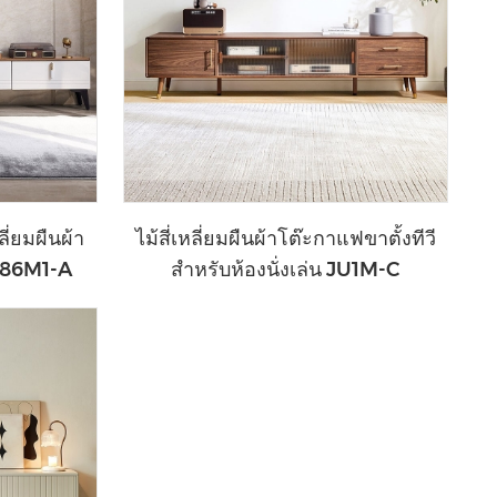
ลี่ยมผืนผ้า
ไม้สี่เหลี่ยมผืนผ้าโต๊ะกาแฟขาตั้งทีวี
S186M1-A
สำหรับห้องนั่งเล่น JU1M-C