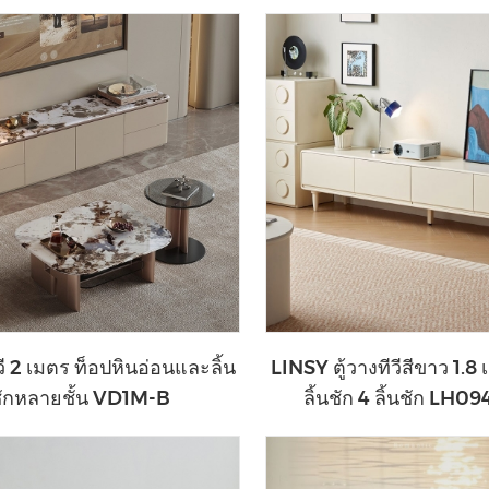
ขวาง
วี 2 เมตร ท็อปหินอ่อนและลิ้น
LINSY ตู้วางทีวีสีขาว 1.8
ักหลายชั้น VD1M-B
ลิ้นชัก 4 ลิ้นชัก LH