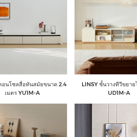
วีคอนโซลสื่อทันสมัยขนาด 2.4
LINSY ชั้นวางทีวีขยายไ
เมตร YU1M-A
UD1M-A