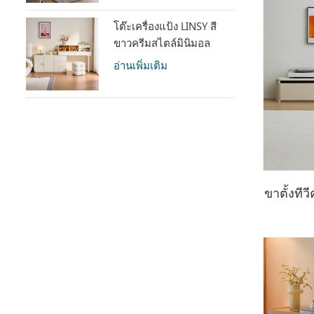
โต๊ะเครื่องแป้ง LINSY สี
ขาวครีมสไตล์มินิมอล
พร้อมตู้เก็บของ รุ่น UD6C-
อ่านเพิ่มเติม
A
ขาตั้งที