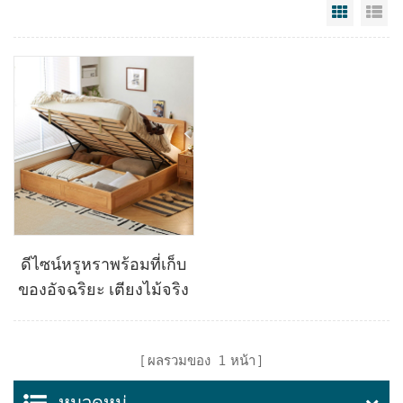
Grid Vi
Li
ดีไซน์หรูหราพร้อมที่เก็บ
ของอัจฉริยะ เตียงไม้จริง
เก็บของ LH261A5-A
ผลรวมของ
1
หน้า