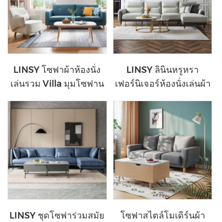
LINSY โซฟาผ้าห้องนั่ง
LINSY ลินินหรูหรา
เล่นรวม Villa มุมโซฟาน
เฟอร์นิเจอร์ห้องนั่งเล่นผ้า
อร์ดิก S015
L โซฟาเข้ามุม S118-A
LINSY ชุดโซฟาร่วมสมัย
โซฟาสไตล์โมเดิร์นผ้า