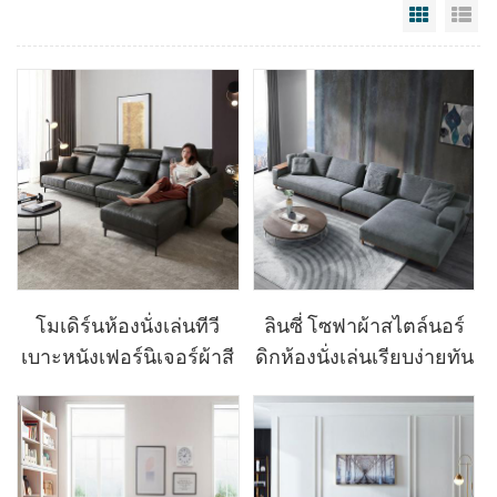
Grid Vi
Li
โมเดิร์นห้องนั่งเล่นทีวี
ลินซี่ โซฟาผ้าสไตล์นอร์
เบาะหนังเฟอร์นิเจอร์ผ้าสี
ดิกห้องนั่งเล่นเรียบง่ายทัน
เทาชุดโซฟา
สมัยผ้าโซฟาไม้เนื้อแข็ง
เฟอร์นิเจอร์เท้า RAC2K