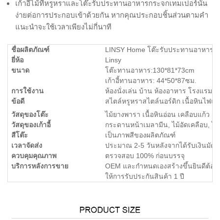
เก้าอี้ไม้ที่หรูหราและโต๊ะรับประทานอาหารกระจกเทมเปอร์นั้น
ง่ายต่อการประกอบเข้าด้วยกัน หากคุณประกอบชิ้นส่วนตามคำ
แนะนำจะใช้เวลาเพียงไม่กี่นาที
ชื่อผลิตภัณฑ์
LINSY Home โต๊ะรับประทานอาหารหิน
ยี่ห้อ
Linsy
ขนาด
โต๊ะทานอาหาร:130*81*73cm
เก้าอี้ทานอาหาร: 44*50*87ซม.
การใช้งาน
ห้องนั่งเล่น บ้าน ห้องอาหาร โรงแรม
ข้อดี
สไตล์หรูหราสไตล์นอร์ดิก เนื้อหินไฟเ
วัสดุของโต๊ะ
ไม้ยางพารา เนื้อหินอ่อน เคลือบแก้ว
วัสดุของเก้าอี้
กระดานหน้าเมลามีน, ไม้อัดเคลือบ, ไ
สีโต๊ะ
เป็นภาพสีของผลิตภัณฑ์
เวลาจัดส่ง
ประมาณ 2-5 วันหลังจากได้รับเงินมัดจ
ควบคุมคุณภาพ
ตรวจสอบ 100% ก่อนบรรจุ
บริการหลังการขาย
OEM และกำหนดเองสร้างขึ้นยินดีต้อนร
ให้การรับประกันสินค้า 1 ปี