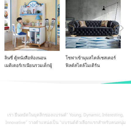
ลินซี่ ตู้หนังสือห้องนอน
โซฟาเข้ามุมสไตล์เชสเตอร์
LI
เมดิเตอร์เรเนียนรวมเด็กผู้
ฟิลด์สไตล์โมเดิร์น
เฟ
หญิงโต๊ะคอมพิวเตอร์ที่บ้าน
O
DF1V-B
เรา ยืนหยัดในบุคลิกของแบรนด์“ Young, Dynamic, Interesting,
Innovative” วางตำแหน่งเป็น "แบรนด์ตัวเลือกแรกสำหรับคนหนุ่ม
สาวซื้อเฟอร์นิเจอร์ครั้งแรก ครั้งแรก.