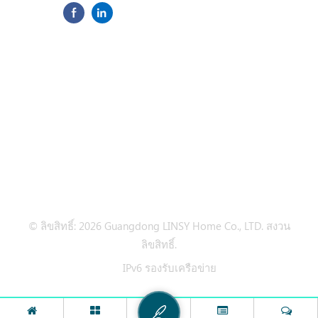
ติดตาม
ต้องการความช่วยเหลือ
แท็กยอดนิยม
ติดต่อเรา
© ลิขสิทธิ์: 2026 Guangdong LINSY Home Co., LTD. สงวน
ลิขสิทธิ์.
IPv6 รองรับเครือข่าย