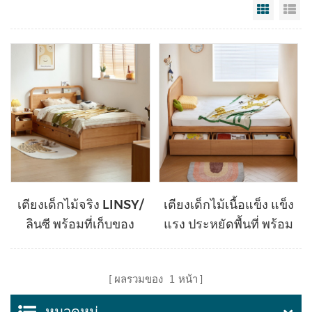
Grid Vi
Li
เตียงเด็กไม้จริง LINSY/
เตียงเด็กไม้เนื้อแข็ง แข็ง
ลินซี พร้อมที่เก็บของ
แรง ประหยัดพื้นที่ พร้อม
KN4A
ช่องเก็บของ VH1A-A
ผลรวมของ
1
หน้า